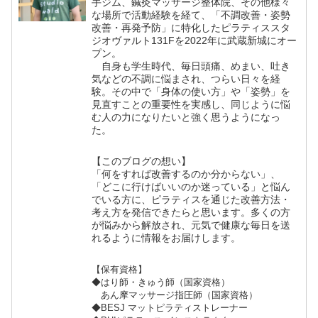
手ジム、鍼灸マッサージ整体院、その他様々
な場所で活動経験を経て、「不調改善・姿勢
改善・再発予防」に特化したピラティススタ
ジオヴァルト131Fを2022年に武蔵新城にオー
プン。
自身も学生時代、毎日頭痛、めまい、吐き
気などの不調に悩まされ、つらい日々を経
験。その中で「身体の使い方」や「姿勢」を
見直すことの重要性を実感し、同じように悩
む人の力になりたいと強く思うようになっ
た。
【このブログの想い】
「何をすれば改善するのか分からない」、
「どこに行けばいいのか迷っている」と悩ん
でいる方に、ピラティスを通じた改善方法・
考え方を発信できたらと思います。多くの方
が悩みから解放され、元気で健康な毎日を送
れるように情報をお届けします。
【保有資格】
◆はり師・きゅう師（国家資格）
あん摩マッサージ指圧師（国家資格）
◆BESJ マットピラティストレーナー