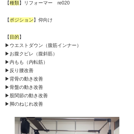
【
種類
】リフォーマー re020
【
ポジション
】仰向け
【
目的
】
▶︎ウエストダウン（腹筋インナー）
▶︎お腹クビレ（腹斜筋）
▶︎内もも（内転筋）
▶︎反り腰改善
▶︎背骨の動き改善
▶︎骨盤の動き改善
▶︎股関節の動き改善
▶︎脚のねじれ改善