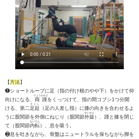
【
方法
】
❶ショートループに足（指の付け根のやや下）をかけて仰
りょうかかと
向けになる、
両踵
をくっつけて、指の間コブシ1つ分開
そくし
ける、第二
足趾
（足の人差し指）に膝の向きを合わせるよ
がいせん
うに股関節を外側にねじり（股関節
外旋
）、踵と膝を閉じ
ないてん
て（股関節
内転
）、息を吸う。
❷息を吐きながら、骨盤はニュートラルを保ちながら脚を