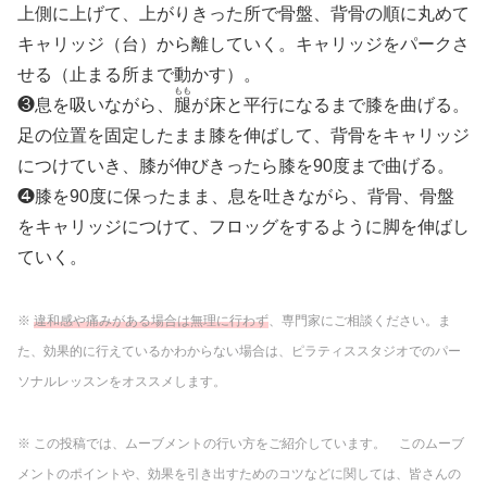
上側に上げて、上がりきった所で骨盤、背骨の順に丸めて
キャリッジ（台）から離していく。キャリッジをパークさ
せる（止まる所まで動かす）。
もも
❸息を吸いながら、
腿
が床と平行になるまで膝を曲げる。
足の位置を固定したまま膝を伸ばして、背骨をキャリッジ
につけていき、膝が伸びきったら膝を90度まで曲げる。
❹膝を90度に保ったまま、息を吐きながら、背骨、骨盤
をキャリッジにつけて、フロッグをするように脚を伸ばし
ていく。
※
違和感や痛みがある場合は無理に行わず
、専門家にご相談ください。ま
た、効果的に行えているかわからない場合は、ピラティススタジオでのパー
ソナルレッスンをオススメします。
※ この投稿では、ムーブメントの行い方をご紹介しています。 このムーブ
メントのポイントや、効果を引き出すためのコツなどに関しては、皆さんの