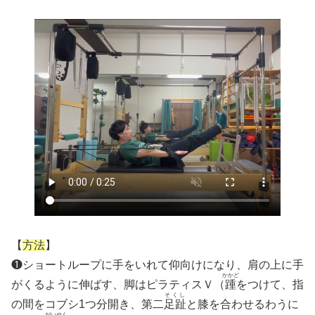
【
方法
】
❶ショートループに手をいれて仰向けになり、肩の上に手
かかど
がくるように伸ばす、脚はピラティスＶ（
踵
をつけて、指
そくし
の間をコブシ1つ分開き、第二
足趾
と膝を合わせるわうに
がいせん