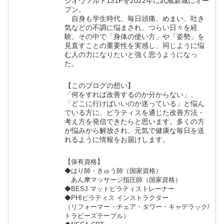
ジオヴァルト131Fを2022年に武蔵新城にオー
プン。
自身も学生時代、毎日頭痛、めまい、吐き
気などの不調に悩まされ、つらい日々を経
験。その中で「身体の使い方」や「姿勢」を
見直すことの重要性を実感し、同じように悩
む人の力になりたいと強く思うようになっ
た。
【このブログの想い】
「何をすれば改善するのか分からない」、
「どこに行けばいいのか迷っている」と悩ん
でいる方に、ピラティスを通じた改善方法・
考え方を発信できたらと思います。多くの方
が悩みから解放され、元気で健康な毎日を送
れるように情報をお届けします。
【保有資格】
◆はり師・きゅう師（国家資格）
あん摩マッサージ指圧師（国家資格）
◆BESJ マットピラティストレーナー
◆PHIピラティス インストラクター
（リフォーマー・チェア・タワー・キャデラック/
トラピーズテーブル）