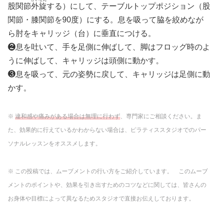
股関節
外旋
する）にして、テーブルトップポジション（股
関節・膝関節を90度）にする。息を吸って脇を絞めなが
ら肘をキャリッジ（台）に垂直につける。
❷息を吐いて、手を足側に伸ばして、脚はフロッグ時のよ
うに伸ばして、キャリッジは頭側に動かす。
❸息を吸って、元の姿勢に戻して、キャリッジは足側に動
かす。
※
違和感や痛みがある場合は無理に行わず
、専門家にご相談ください。ま
た、効果的に行えているかわからない場合は、ピラティススタジオでのパー
ソナルレッスンをオススメします。
※ この投稿では、ムーブメントの行い方をご紹介しています。 このムーブ
メントのポイントや、効果を引き出すためのコツなどに関しては、皆さんの
お身体や目標によって異なるためスタジオで直接お伝えしております。