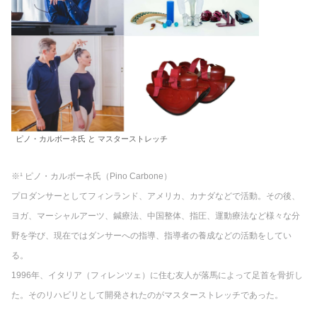
ピノ・カルボーネ氏 と マスターストレッチ
※¹ ピノ・カルボーネ氏（Pino Carbone）
プロダンサーとしてフィンランド、アメリカ、カナダなどで活動。その後、
ヨガ、マーシャルアーツ、鍼療法、中国整体、指圧、運動療法など様々な分
野を学び、現在ではダンサーへの指導、指導者の養成などの活動をしてい
る。
1996年、イタリア（フィレンツェ）に住む友人が落馬によって足首
を
骨折し
た。そのリハビリとして開発されたのがマスターストレッチであった。