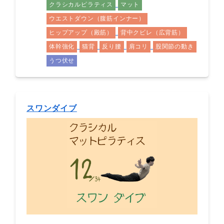
クラシカルピラティス
マット
ウエストダウン（腹筋インナー）
ヒップアップ（殿筋）
背中クビレ（広背筋）
体幹強化
猫背
反り腰
肩コリ
股関節の動き
うつ伏せ
スワンダイブ