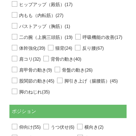
ヒップアップ（殿筋）(17)
内もも（内転筋）(27)
バストアップ（胸筋）(1)
二の腕（上腕三頭筋）(19)
呼吸機能の改善(17)
体幹強化(39)
猫背(24)
反り腰(67)
肩コリ(32)
背骨の動き(40)
肩甲骨の動き(9)
骨盤の動き(26)
股関節の動き(45)
脚引き上げ（腸腰筋）(45)
脚のねじれ(35)
ポジション
仰向け(55)
うつ伏せ(6)
横向き(2)