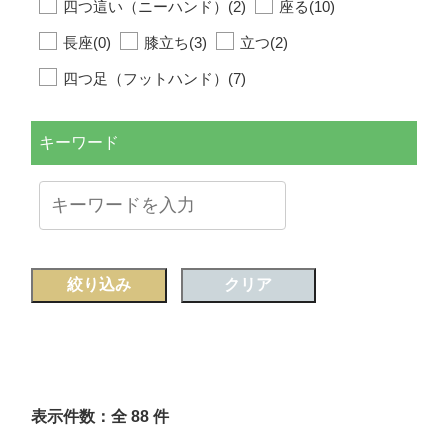
四つ這い（ニーハンド）(2)
座る(10)
長座(0)
膝立ち(3)
立つ(2)
四つ足（フットハンド）(7)
キーワード
絞り込み
クリア
表示件数：全 88 件