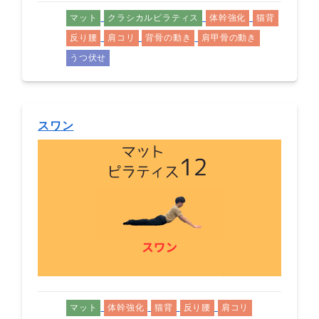
マット
クラシカルピラティス
体幹強化
猫背
反り腰
肩コリ
背骨の動き
肩甲骨の動き
うつ伏せ
スワン
マット
体幹強化
猫背
反り腰
肩コリ