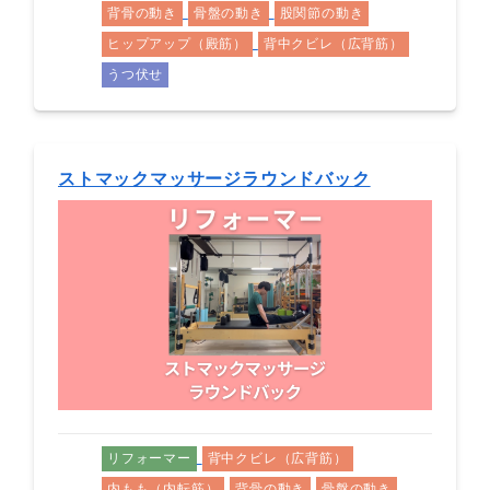
背骨の動き
骨盤の動き
股関節の動き
ヒップアップ（殿筋）
背中クビレ（広背筋）
うつ伏せ
ストマックマッサージラウンドバック
リフォーマー
背中クビレ（広背筋）
内もも（内転筋）
背骨の動き
骨盤の動き