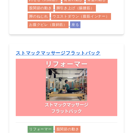
股関節の動き
脚引き上げ（腸腰筋）
脚のねじれ
ウエストダウン（腹筋インナー）
お腹クビレ（腹斜筋）
座る
ストマックマッサージフラットバック
リフォーマー
股関節の動き