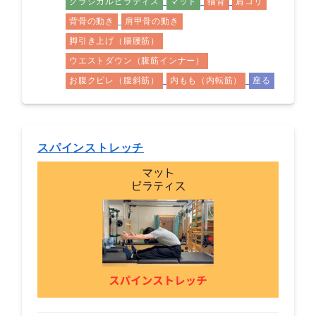
クラシカルピラティス
マット
猫背
肩コリ
背骨の動き
肩甲骨の動き
脚引き上げ（腸腰筋）
ウエストダウン（腹筋インナー）
お腹クビレ（腹斜筋）
内もも（内転筋）
座る
スパインストレッチ