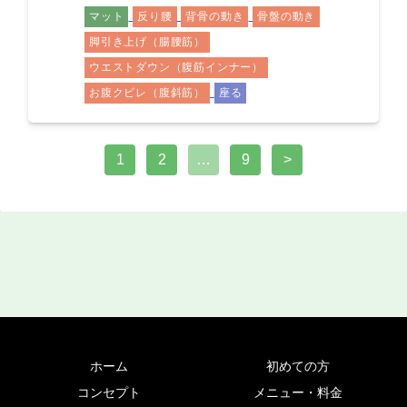
マット
反り腰
背骨の動き
骨盤の動き
脚引き上げ（腸腰筋）
ウエストダウン（腹筋インナー）
お腹クビレ（腹斜筋）
座る
1
2
…
9
>
ホーム
初めての方
コンセプト
メニュー・料金