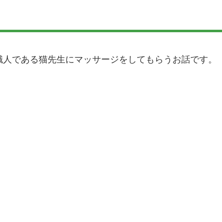
ふみ職人である猫先生にマッサージをしてもらうお話です。