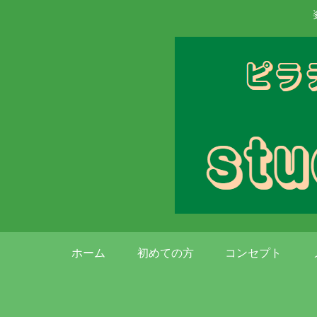
ホーム
初めての方
コンセプト