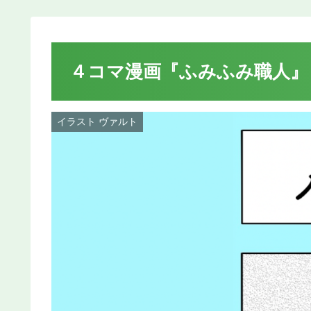
４コマ漫画『ふみふみ職人』
イラスト ヴァルト