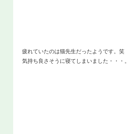
疲れていたのは猫先生だったようです。笑
気持ち良さそうに寝てしまいました・・・。