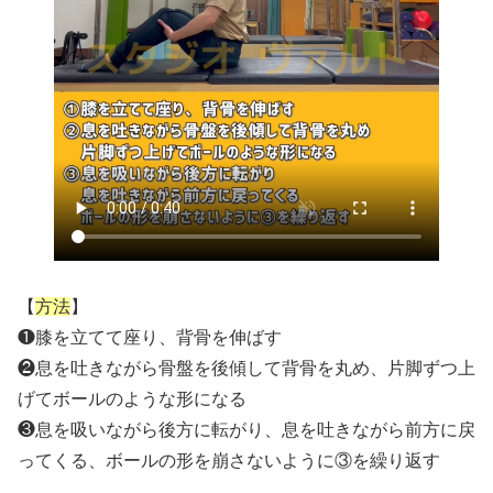
【
方法
】
❶膝を立てて座り、背骨を伸ばす
❷息を吐きながら骨盤を後傾して背骨を丸め、片脚ずつ上
げてボールのような形になる
❸息を吸いながら後方に転がり、息を吐きながら前方に戻
ってくる、ボールの形を崩さないように③を繰り返す