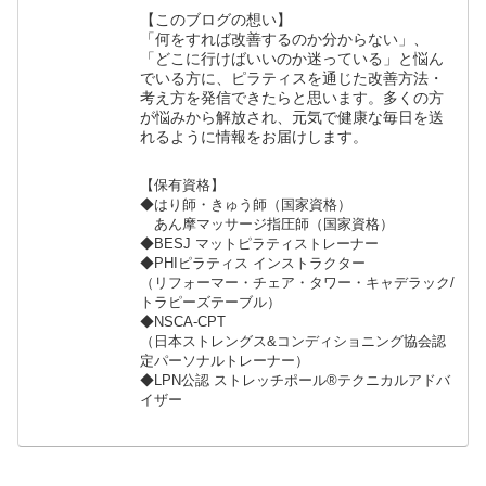
【このブログの想い】
「何をすれば改善するのか分からない」、
「どこに行けばいいのか迷っている」と悩ん
でいる方に、ピラティスを通じた改善方法・
考え方を発信できたらと思います。多くの方
が悩みから解放され、元気で健康な毎日を送
れるように情報をお届けします。
【保有資格】
◆はり師・きゅう師（国家資格）
あん摩マッサージ指圧師（国家資格）
◆BESJ マットピラティストレーナー
◆PHIピラティス インストラクター
（リフォーマー・チェア・タワー・キャデラック/
トラピーズテーブル）
◆NSCA-CPT
（日本ストレングス&コンディショニング協会認
定パーソナルトレーナー）
◆LPN公認 ストレッチポール®︎テクニカルアドバ
イザー