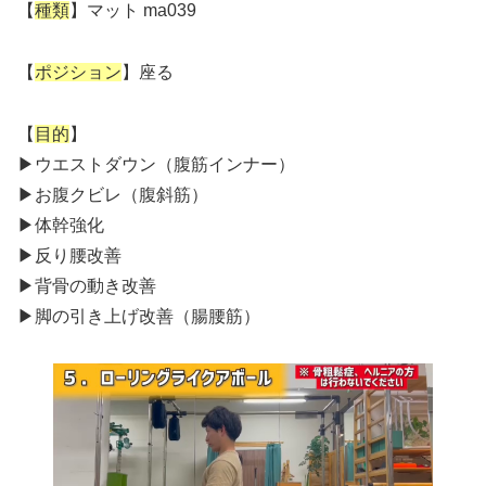
【
種類
】マット ma039
【
ポジション
】座る
【
目的
】
▶︎ウエストダウン（腹筋インナー）
▶︎お腹クビレ（腹斜筋）
▶︎体幹強化
▶︎反り腰改善
▶︎背骨の動き改善
▶︎脚の引き上げ改善（腸腰筋）