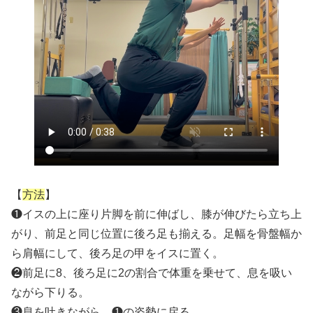
【
方法
】
❶イスの上に座り片脚を前に伸ばし、膝が伸びたら立ち上
がり、前足と同じ位置に後ろ足も揃える。足幅を骨盤幅か
ら肩幅にして、後ろ足の甲をイスに置く。
❷前足に8、後ろ足に2の割合で体重を乗せて、息を吸い
ながら下りる。
❸息を吐きながら、❶の姿勢に戻る。