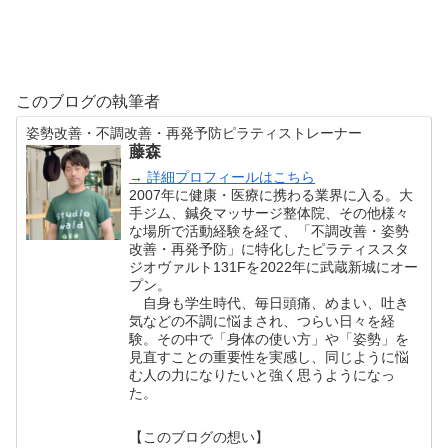
このブログの執筆者
姿勢改善・不調改善・再発予防ピラティストレーナー
藤森
→ 詳細プロフィールはこちら
2007年に健康・医療に携わる業界に入る。大
手ジム、鍼灸マッサージ整体院、その他様々
な場所で活動経験を経て、「不調改善・姿勢
改善・再発予防」に特化したピラティススタ
ジオヴァルト131Fを2022年に武蔵新城にオー
プン。
自身も学生時代、毎日頭痛、めまい、吐き
気などの不調に悩まされ、つらい日々を経
験。その中で「身体の使い方」や「姿勢」を
見直すことの重要性を実感し、同じように悩
む人の力になりたいと強く思うようになっ
た。
【このブログの想い】