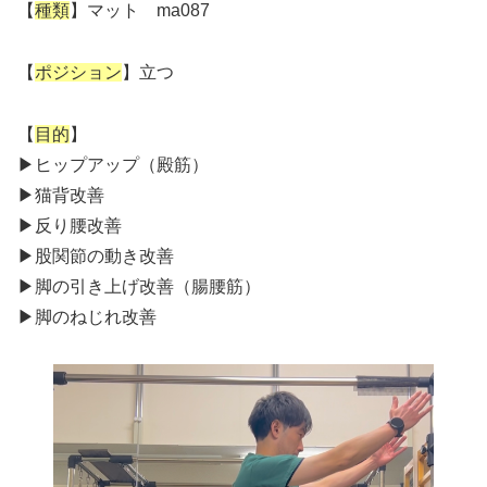
【
種類
】マット ma087
【
ポジション
】立つ
【
目的
】
▶︎ヒップアップ（殿筋）
▶︎猫背改善
▶︎反り腰改善
▶︎股関節の動き改善
▶︎脚の引き上げ改善（腸腰筋）
▶︎脚のねじれ改善