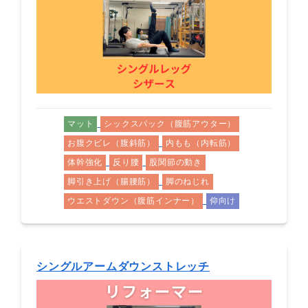
マット
シックスパック（腹筋アウター）
お腹クビレ（腹斜筋）
内もも（内転筋）
体幹強化
反り腰
股関節の動き
脚引き上げ（腸腰筋）
脚のねじれ
ウエストダウン（腹筋インナー）
仰向け
シングルアームダウンストレッチ