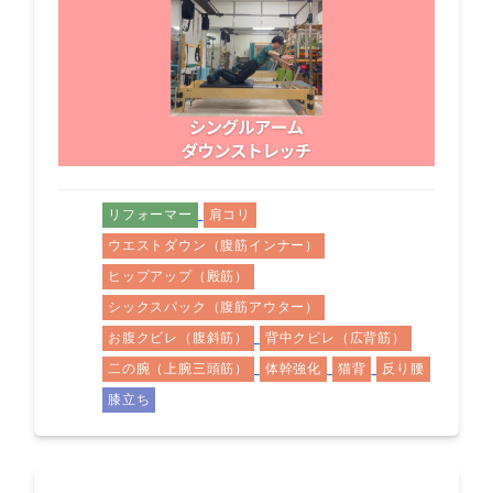
リフォーマー
肩コリ
ウエストダウン（腹筋インナー）
ヒップアップ（殿筋）
シックスパック（腹筋アウター）
お腹クビレ（腹斜筋）
背中クビレ（広背筋）
二の腕（上腕三頭筋）
体幹強化
猫背
反り腰
膝立ち