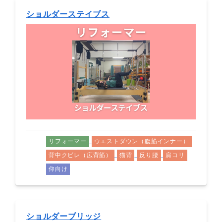
ショルダーステイブス
リフォーマー
ウエストダウン（腹筋インナー）
背中クビレ（広背筋）
猫背
反り腰
肩コリ
仰向け
ショルダーブリッジ