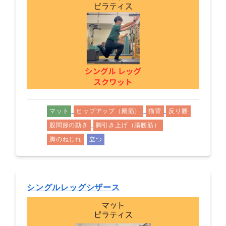
マット
ヒップアップ（殿筋）
猫背
反り腰
股関節の動き
脚引き上げ（腸腰筋）
脚のねじれ
立つ
シングルレッグシザース