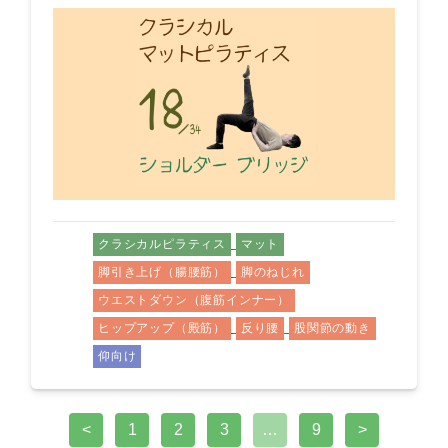
クラシカルピラティス
マット
脚引き上げ（腸腰筋）
脚のねじれ
ウエストダウン（腹筋インナー）
ヒップアップ（殿筋）
反り腰
股関節の動き
仰向け
<
1
2
3
…
9
>