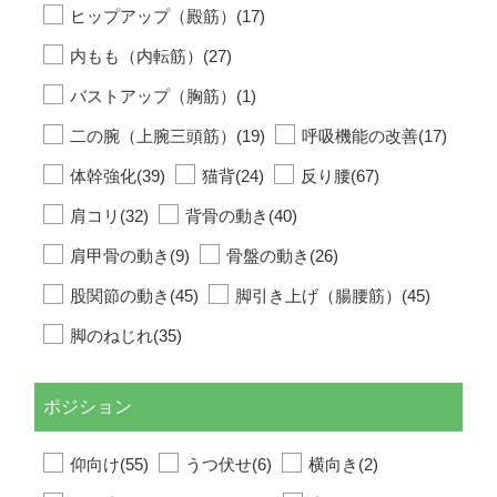
ヒップアップ（殿筋）(17)
内もも（内転筋）(27)
バストアップ（胸筋）(1)
二の腕（上腕三頭筋）(19)
呼吸機能の改善(17)
体幹強化(39)
猫背(24)
反り腰(67)
肩コリ(32)
背骨の動き(40)
肩甲骨の動き(9)
骨盤の動き(26)
股関節の動き(45)
脚引き上げ（腸腰筋）(45)
脚のねじれ(35)
ポジション
仰向け(55)
うつ伏せ(6)
横向き(2)