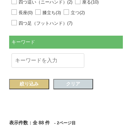
四つ這い（ニーハンド）(2)
座る(10)
長座(0)
膝立ち(3)
立つ(2)
四つ足（フットハンド）(7)
キーワード
絞り込み
クリア
表示件数：全 88 件
- 2ページ目