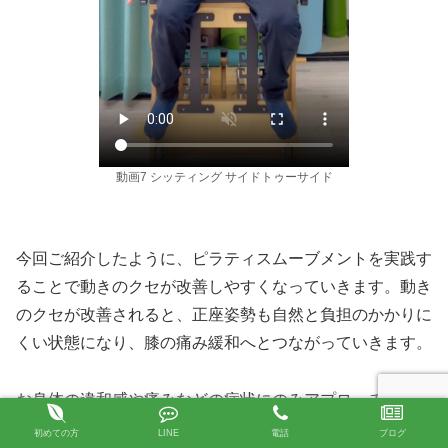
動画7 シッティング サイドトゥーサイド
今回ご紹介したように、ピラティスムーブメントを実践す
ることで動きのクセが改善しやすくなっていきます。動き
のクセが改善されると、正座姿勢も自然と負担のかかりに
くい状態になり、膝の痛み緩和へとつながっていきます。
お身体の違和感や痛みなどの症状にのみアプローチしてい
ても症状はなかなか改善しない場合が多いです。症状を生
初めての方
LINE
電話
ブログ