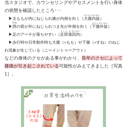
当スタジオで、カウンセリングやアセスメントを行い身体
の状態を確認したところ･･･
だいたいないせん
▶太ももが内にねじられ膝が内側を向く（
大腿内旋
）
すね
かたいがいせん
▶
脛
の骨が外にねじられつま先が外側を向く（
下腿外旋
）
そくぶ
か
かいない
▶︎足のアーチが落ちやすい（
足部
過
回内
）
▶歩行時や日常動作時も大腿（=もも）や下腿（=すね）のねじ
れ現象が生じている（ニーイントゥーアウト）
などの身体のクセがある事がわかり、
長年のクセによって
膝痛が引き起こされている
可能性がみえてきました［写真
1］。