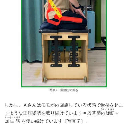
写真６ 腸腰筋の働き
しかし、Ａさんはモモが内回旋している状態で骨盤を起こ
ないせんきん
すような正座姿勢を取り続けています = 股関節
内旋筋
＋
くっきょくきん
屈曲筋
を使い続けています［写真７］。