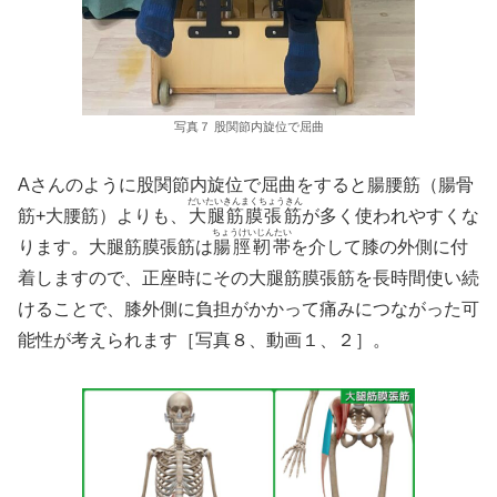
写真７ 股関節内旋位で屈曲
Aさんのように股関節内旋位で屈曲をすると腸腰筋（腸骨
だいたいきんまくちょうきん
筋+大腰筋）よりも、
大腿筋膜張筋
が多く使われやすくな
ちょうけいじんたい
ります。大腿筋膜張筋は
腸脛靭帯
を介して膝の外側に付
着しますので、正座時にその大腿筋膜張筋を長時間使い続
けることで、膝外側に負担がかかって痛みにつながった可
能性が考えられます［写真８、動画１、２］。