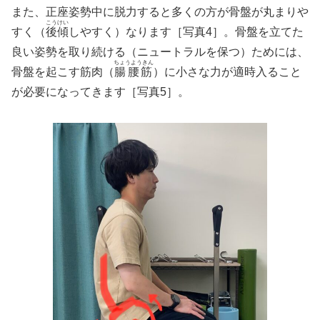
また、正座姿勢中に脱力すると多くの方が骨盤が丸まりや
こうけい
すく（
後傾
しやすく）なります［写真4］。骨盤を立てた
良い姿勢を取り続ける（ニュートラルを保つ）ためには、
ちょうようきん
骨盤を起こす筋肉（
腸腰筋
）に小さな力が適時入ること
が必要になってきます［写真5］。