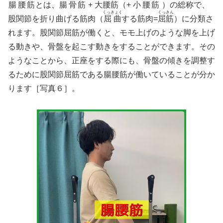
腸腰筋
とは、
腸骨筋
+
大腰筋
（+
小腰筋
）の総称で、
くっきょく
くっきん
股関節を折り曲げる筋肉（
屈曲
する筋肉=
屈筋
）に分類さ
れます。股関節屈筋が働くと、モモ上げのような脚を上げ
る動きや、骨盤を起こす動きをすることができます。その
ようなことから、正座をする際にも、骨盤の傾きを調整す
るために股関節屈筋である腸腰筋が働いていることが分か
ります［写真６］。