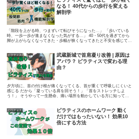
なる！ 40代からの歩行を変える
解剖学
「階段を上がる時、つまずいて転びそうになった…」 「歩いている
時、一歩一歩が進まなくなった気がする…」 40・50代を過ぎてから
脚が上がらなくなってきた・歩幅が狭くなってきたと不安を感じて、
スタジオにご相談にいらっしゃる方増え...
武蔵新城で首肩凝り改善 | 原因は
ピラティス
アバラ？ ピラティスで変わる理
由？
夕方頃に、首の付け根が痛くなってくる、首が重くて呼吸しにくいと
感じる だから「凝っている肩を回そう！」「首をストレッチしよ
う！」 そうやって一生懸命、痛い場所を動かしている方に知ってほ
しいことがあります。 実は、その首肩...
ピラティスのホームワーク 動く
ピラティス
だけではもったいない！ 効果10
倍にする方法