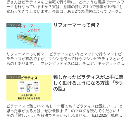
皆さんはピラティスをご自宅で行う時に、どのような意識でホームワ
ークを行なっていますか？実は、意識の持ち方1つで効果が10倍にも
変わってきてしまいます。今回は、ある2つの理解によってワークが
劇的に変わる方法をお伝えします。【神奈川県川崎市 武蔵新城駅 徒
歩3分 マシンピラティススタジオ】
リフォーマーって何？
ピラティス
リフォーマーって何？ ピラティスというとマットで行うマットピ
ラティスが有名ですが、マシンを使って行うマシンピラティスという
ものもあります。 マシンピラティスには、チェア、キャデラック、
スパインコレクター、ラダーバレルなどがあり、そ...
難しかったピラティスが上手に楽
ピラティス
しく動けるようになる方法 『5つ
の型』
ピラティスは難しい？ もし、一度でも「ピラティスは難しい…」 と
思った事がある方は、ぜひ最後までこのブログを読んでください！
その「難しい…」を解決できるかもしれません。 私は2025年現在、
フィットネス業界18年目、ピラティ...