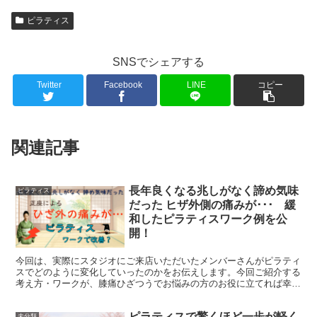
ピラティス
SNSでシェアする
Twitter
Facebook
LINE
コピー
関連記事
長年良くなる兆しがなく諦め気味
ピラティス
だった ヒザ外側の痛みが･･･ 緩
和したピラティスワーク例を公
開！
今回は、実際にスタジオにご来店いただいたメンバーさんがピラティ
スでどのように変化していったのかをお伝えします。今回ご紹介する
考え方・ワークが、膝痛ひざつうでお悩みの方のお役に立てれば幸い
です。※ 膝痛には様々な原因が考えられます。原因が異...
ピラティスで驚くほど一歩が軽く
未分類