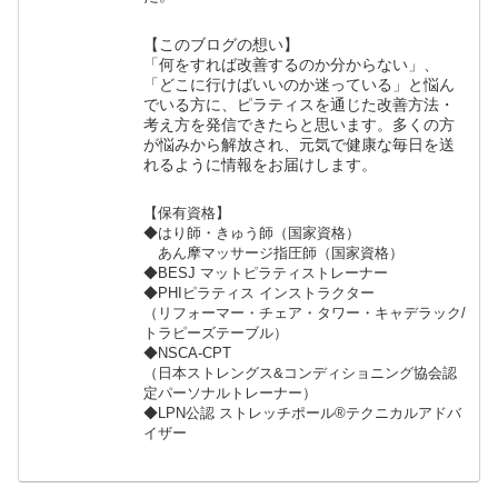
【このブログの想い】
「何をすれば改善するのか分からない」、
「どこに行けばいいのか迷っている」と悩ん
でいる方に、ピラティスを通じた改善方法・
考え方を発信できたらと思います。多くの方
が悩みから解放され、元気で健康な毎日を送
れるように情報をお届けします。
【保有資格】
◆はり師・きゅう師（国家資格）
あん摩マッサージ指圧師（国家資格）
◆BESJ マットピラティストレーナー
◆PHIピラティス インストラクター
（リフォーマー・チェア・タワー・キャデラック/
トラピーズテーブル）
◆NSCA-CPT
（日本ストレングス&コンディショニング協会認
定パーソナルトレーナー）
◆LPN公認 ストレッチポール®︎テクニカルアドバ
イザー