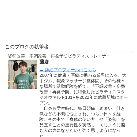
このブログの執筆者
姿勢改善・不調改善・再発予防ピラティストレーナー
藤森
→ 詳細プロフィールはこちら
2007年に健康・医療に携わる業界に入る。大
手ジム、鍼灸マッサージ整体院、その他様々
な場所で活動経験を経て、「不調改善・姿勢
改善・再発予防」に特化したピラティススタ
ジオヴァルト131Fを2022年に武蔵新城にオー
プン。
自身も学生時代、毎日頭痛、めまい、吐き
気などの不調に悩まされ、つらい日々を経
験。その中で「身体の使い方」や「姿勢」を
見直すことの重要性を実感し、同じように悩
む人の力になりたいと強く思うようになっ
た。